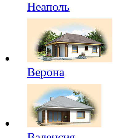
Неаполь
Верона
Валенсия